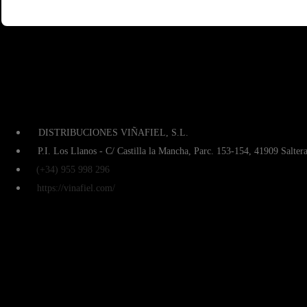
DISTRIBUCIONES VIÑAFIEL, S.L.
P.I. Los Llanos - C/ Castilla la Mancha, Parc. 153-154, 41909 Saltera
(+34) 955 998 296
https://vinafiel.com/