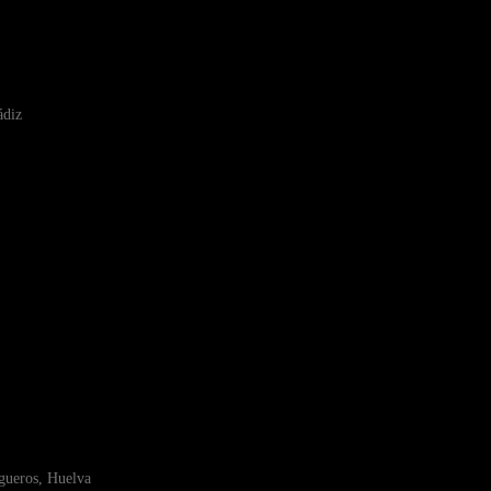
ádiz
gueros, Huelva