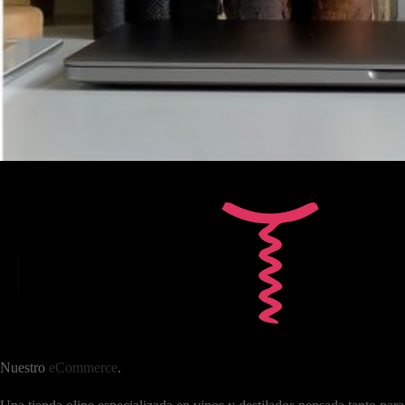
Nuestro
eCommerce
.