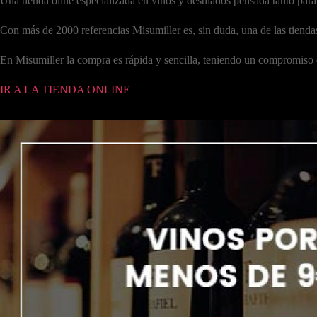
Una tienda oline especializada en vinos y destilados pensada tanto par
Con más de 2000 referencias Misumiller es, sin duda, una de las tiendas
En Misumiller la compra es rápida y sencilla, teniendo un compromiso 
IR A LA TIENDA ONLINE